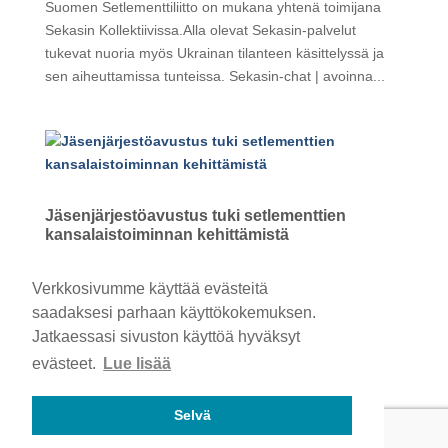
Suomen Setlementtiliitto on mukana yhtenä toimijana
Sekasin Kollektiivissa.Alla olevat Sekasin-palvelut
tukevat nuoria myös Ukrainan tilanteen käsittelyssä ja
sen aiheuttamissa tunteissa. Sekasin-chat | avoinna...
Jäsenjärjestöavustus tuki setlementtien
kansalaistoiminnan kehittämistä
helmi 25, 2022
|
Ajankohtaista
Verkkosivumme käyttää evästeitä
saadaksesi parhaan käyttökokemuksen.
Jäsenjärjestöavustus tuki setlementtien
Jatkaessasi sivuston käyttöä hyväksyt
kansalaistoiminnan kehittämistä SetleSetlementtiliitto
evästeet.
Lue lisää
myönsi jäsenjärjestöavustusta vuonna 2021 yhteensä
21 000 euroa seitsemälle jäsenjärjestölle. Toimintojen
sisältöjä olivat pääasiassa erilaiset ryhmätoiminnot ja
Selvä
tapahtumat....