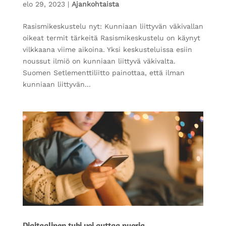
elo 29, 2023
|
Ajankohtaista
Rasismikeskustelu nyt: Kunniaan liittyvän väkivallan
oikeat termit tärkeitä Rasismikeskustelu on käynyt
vilkkaana viime aikoina. Yksi keskusteluissa esiin
noussut ilmiö on kunniaan liittyvä väkivalta.
Suomen Setlementtiliitto painottaa, että ilman
kunniaan liittyvän...
Digitaalinen tuki voi auttaa nuoria