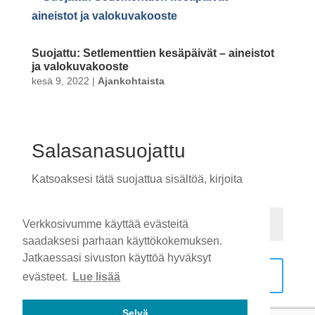
Suojattu: Setlementtien kesäpäivät – aineistot
ja valokuvakooste
kesä 9, 2022
|
Ajankohtaista
Salasanasuojattu
Katsoaksesi tätä suojattua sisältöä, kirjoita
salasana alle:
Verkkosivumme käyttää evästeitä
saadaksesi parhaan käyttökokemuksen.
Jatkaessasi sivuston käyttöä hyväksyt
Lähetä
evästeet.
Lue lisää
Selvä