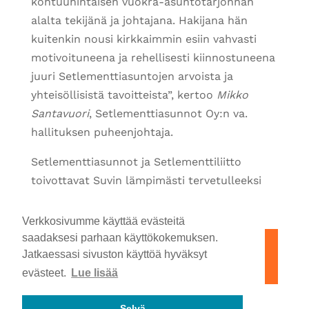
kohtuuhintaisen vuokra-asuntotarjonnan
alalta tekijänä ja johtajana. Hakijana hän
kuitenkin nousi kirkkaimmin esiin vahvasti
motivoituneena ja rehellisesti kiinnostuneena
juuri Setlementtiasuntojen arvoista ja
yhteisöllisistä tavoitteista”, kertoo
Mikko
Santavuori
, Setlementtiasunnot Oy:n va.
hallituksen puheenjohtaja.
Setlementtiasunnot ja Setlementtiliitto
toivottavat Suvin lämpimästi tervetulleeksi
uuteen tehtävään!
Verkkosivumme käyttää evästeitä
saadaksesi parhaan käyttökokemuksen.
Lue Setlementtiasuntojen
Jatkaessasi sivuston käyttöä hyväksyt
toiminnasta
evästeet.
Lue lisää
Selvä