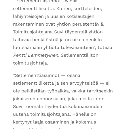
” Setlementtiasunnot Oy osa
setlementtiliikettä. Kotien, kortteleiden,
lähiyhteisöjen ja uusien kotiseutujen
rakentaminen ovat yhtiön perustehtäviä.
Toimitusjohtajana Suvi täydentää yhtiön
taitavaa henkilöstöä ja on oikea henkilö
luotsaamaan yhtiötä tulevaisuuteen”, toteaa
Pentti Lemmetyinen
, Setlementtiliiton
toimitusjohtaja.
”Setlementtiasunnot — osana
setlementtiliikettä ja sen arvoyhteisöä — ei
ole pelkästään työpaikka, vaikka tarvitseekin
jokaisen huippuosaajan, joka meillä jo on.
Suvi Tuomala täydentää kokonaisuuden
uutena toimitusjohtajana. Hänelle on
kertynyt laaja osaaminen ja kokemus