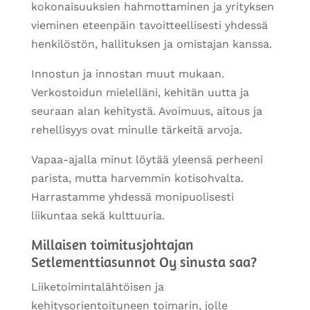
kokonaisuuksien hahmottaminen ja yrityksen
vieminen eteenpäin tavoitteellisesti yhdessä
henkilöstön, hallituksen ja omistajan kanssa.
Innostun ja innostan muut mukaan.
Verkostoidun mielelläni, kehitän uutta ja
seuraan alan kehitystä. Avoimuus, aitous ja
rehellisyys ovat minulle tärkeitä arvoja.
Vapaa-ajalla minut löytää yleensä perheeni
parista, mutta harvemmin kotisohvalta.
Harrastamme yhdessä monipuolisesti
liikuntaa sekä kulttuuria.
Millaisen toimitusjohtajan
Setlementtiasunnot Oy sinusta saa?
Liiketoimintalähtöisen ja
kehitysorientoituneen toimarin, jolle