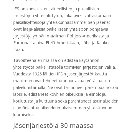
IFS on kansallisten, alueellisten ja paikallisten
järjestöjen yhteenliittymä, joka pyrkii vahvistamaan
paikallisyhteisöjä yhteiskunnassamme. Sen jäsenet
ovat laaja-alaisia paikalliseen yhteisöön pohjaavia
järjestöjä ympäri maailman Pohjois-Amerikasta ja
Euroopasta aina Etelä-Amerikkaan, Lähi- ja Kauko-
Itään.
Tavoitteena eri maissa on edistää käytännön
yhteistyötä paikallistasolla toimivien järjestöjen välillä.
Vuodesta 1926 lähtien IFS:n jäsenjärjestöt kautta
maailman ovat tehneet uranuurtavaa työtä laajalla
palvelurintamalla. Ne ovat tarjonneet parempaa hoitoa
lapsille, edistäneet köyhien oikeuksia ja elinoloja,
koulutusta ja kulttuuria sekä parantaneet asuinalueiden
elämänlaatua oikeudenmukaisemman yhteiskunnan
luomiseksi.
Jäsenjärjestöjä 30 maassa