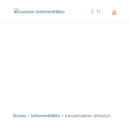
Kansainvälinen
yhteistyö
Etusivu
>
Setlementtiliitto
>
Kansainvälinen yhteistyö