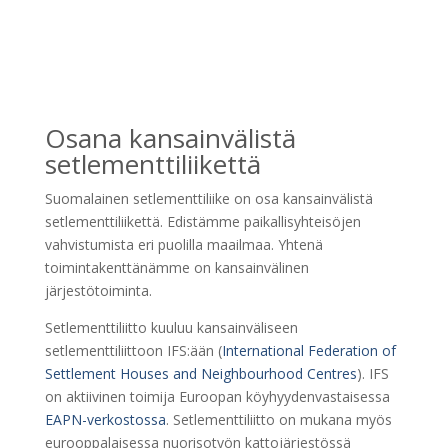
Osana kansainvälistä
setlementtiliikettä
Suomalainen setlementtiliike on osa kansainvälistä
setlementtiliikettä. Edistämme paikallisyhteisöjen
vahvistumista eri puolilla maailmaa. Yhtenä
toimintakenttänämme on kansainvälinen
järjestötoiminta.
Setlementtiliitto kuuluu kansainväliseen
setlementtiliittoon IFS:ään (
International Federation of
Settlement Houses and Neighbourhood Centres
). IFS
on aktiivinen toimija Euroopan köyhyydenvastaisessa
EAPN-verkostossa
. Setlementtiliitto on mukana myös
eurooppalaisessa nuorisotyön kattojärjestössä