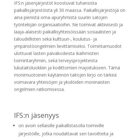
IFS:n jäsenjärjestöt koostuvat tuhansista
paikallisjärjestöistä yli 30 maassa. Paikallisjärjestöjä on
aina pienistä oma-apuryhmistä suuriin satojen
työntekijän organisaatioihin. Ne toimivat aktiivisesti ja
laaja-alaisesti paikallisyhteisöissään sosiaalisten ja
taloudellisten sekä kulttuuri-, koulutus- ja
ympäristöongelmien lievittämiseksi. Toimintamuodot
ulottuvat lasten päiväkodeista ikäihmisten
toimintaryhmiin, sekä terveysprojekteista
lukutaitoluokkiin ja kodittomien majoitukseen. Tämä
monimuotoinen käytännön taitojen kirjo on tärkeä
voimavara yhteisöjen ja yksilöiden moninaisten
ongelmien ratkomisessa.
IFS:n jäsenyys
on avoin sellaisille paikallistasolla toimiville
järjestöille, jotka noudattavat sen tavoitteita ja