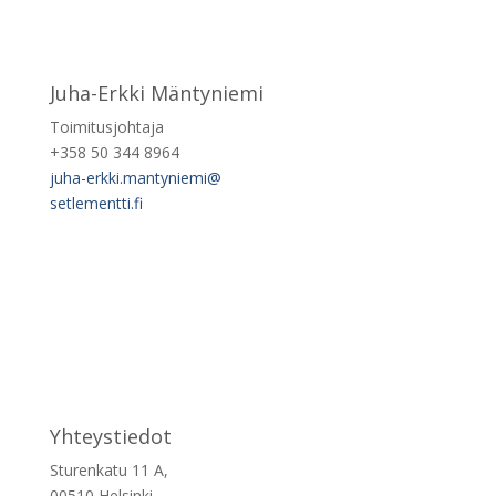
Juha-Erkki Mäntyniemi
Toimitusjohtaja
+358 50 344 8964
juha-erkki.mantyniemi@
setlementti.fi
Yhteystiedot
Sturenkatu 11 A,
00510 Helsinki