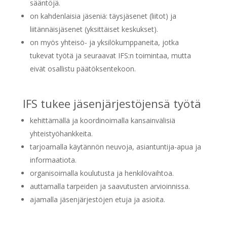
sääntöjä.
on kahdenlaisia jäseniä: täysjäsenet (liitot) ja
liitännäisjäsenet (yksittäiset keskukset).
on myös yhteisö- ja yksilökumppaneita, jotka
tukevat työtä ja seuraavat IFS:n toimintaa, mutta
eivät osallistu päätöksentekoon.
IFS tukee jäsenjärjestöjensä työtä
kehittämällä ja koordinoimalla kansainvälisiä
yhteistyöhankkeita.
tarjoamalla käytännön neuvoja, asiantuntija-apua ja
informaatiota.
organisoimalla koulutusta ja henkilövaihtoa.
auttamalla tarpeiden ja saavutusten arvioinnissa.
ajamalla jäsenjärjestöjen etuja ja asioita.