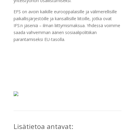
yhteistyöhön osallistumiseksi.
EFS on avoin kaikille eurooppalaisille ja välimerellisille
paikallisjärjestöille ja kansallisille liitoille, jotka ovat
IFS:n jäseniä – ilman liittymismaksua. Yhdessä voimme
saada vahvemman äänen sosiaalipolitiikan
parantamiseksi EU-tasolla.
Lisätietoa antavat: