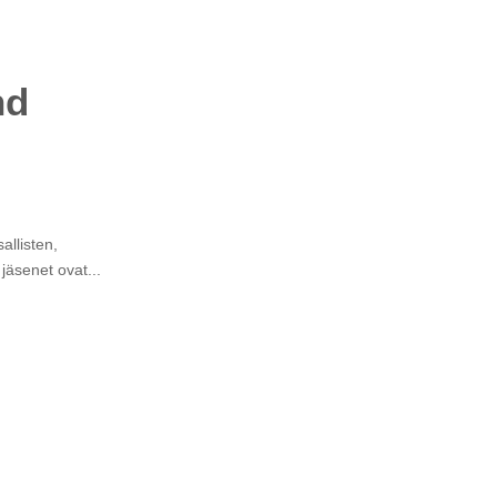
nd
allisten,
jäsenet ovat...