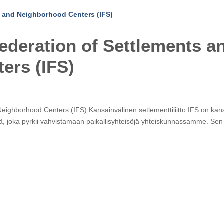
Federation of Settlements a
ers (IFS)
eighborhood Centers (IFS) Kansainvälinen setlementtiliitto IFS on kans
tymä, joka pyrkii vahvistamaan paikallisyhteisöjä yhteiskunnassamme. Sen 