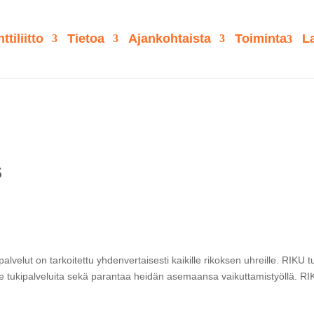
tiliitto
Tietoa
Ajankohtaista
Toiminta
La
s
lvelut on tarkoitettu yhdenvertaisesti kaikille rikoksen uhreille. RIKU t
jille tukipalveluita sekä parantaa heidän asemaansa vaikuttamistyöllä. RI