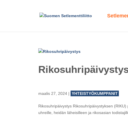
Setlement
Rikosuhripäivysty
maalis 27, 2024
|
YHTEISTYÖKUMPPANIT
Rikosuhripäivystys Rikosuhripäivystyksen (RIKU) pa
uhreille, heidän läheisilleen ja rikosasian todista