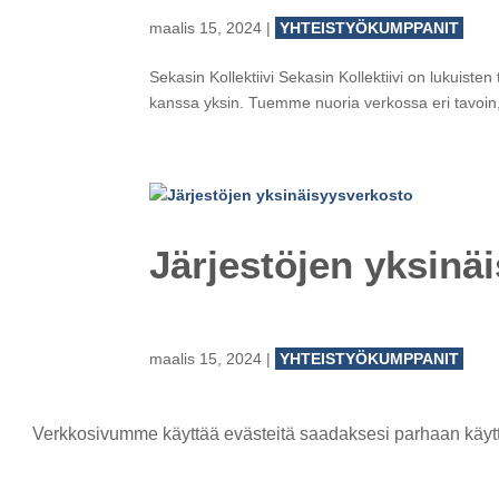
maalis 15, 2024
|
YHTEISTYÖKUMPPANIT
Sekasin Kollektiivi Sekasin Kollektiivi on lukuiste
kanssa yksin. Tuemme nuoria verkossa eri tavoin,
Järjestöjen yksinä
maalis 15, 2024
|
YHTEISTYÖKUMPPANIT
Järjestöjen yksinäisyysverkosto Yksinäisyys on me
käyttöön osaksi ihmisten arkea. Järjestöjen yksinä
Verkkosivumme käyttää evästeitä saadaksesi parhaan käytt