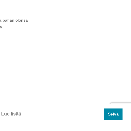
jää pahan olonsa
....
a tulee ottaa
 sitä...
.
Lue lisää
Selvä