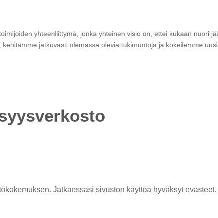
n toimijoiden yhteenliittymä, jonka yhteinen visio on, ettei kukaan nuori 
 kehitämme jatkuvasti olemassa olevia tukimuotoja ja kokeilemme uusia
isyysverkosto
rkittävä yhteiskunnallinen ongelma. Siihen on olemassa ratkaisuja, jotk
isyysverkoston työ keskittyy yksinäisyyteen yhteiskunnallisena ilmiönä ja
ökokemuksen. Jatkaessasi sivuston käyttöä hyväksyt evästeet