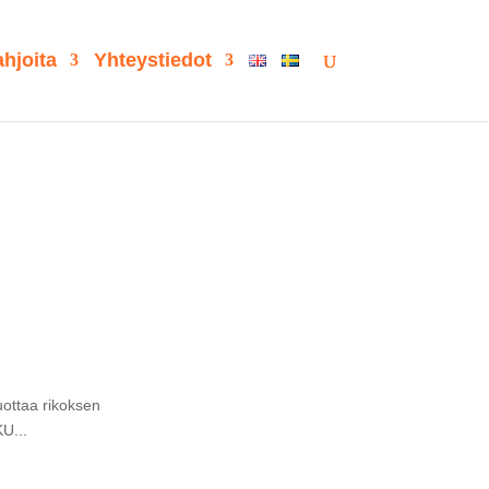
hjoita
Yhteystiedot
uottaa rikoksen
KU...