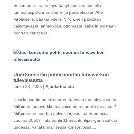
Setlementtiliitto on myöntänyt Ihmisen puolella -
tunnustuspalkinnon some- ja päihdelääkäri Atte
Virolaiselle, Lääkäri Atelle. Virolainen palkitaan
vaikuttavasta, ennakkoluulottomasta lääkärin työstään
nuorten parissa ja...
Uusi konsortio pohtii nuorten turvaverkon
tulevaisuutta
touko 28, 2025
|
Ajankohtaista
Uusi konsortio pohtii nuorten turvaverkon tulevaisuutta
Millainen turvaverkko tulevaisuuden nuorille tarvitaan?
Millainen on nuorten palvelujärjestelmä Suomessa
vuonna 2050? Tätä pohtii 11 asiantuntijaorganisaatiota
uudessa, valtakunnallisessa konsortiossa....