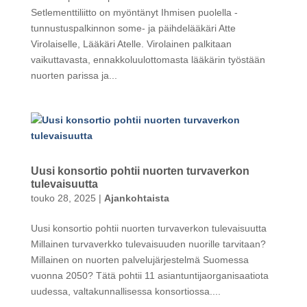
Setlementtiliitto on myöntänyt Ihmisen puolella -
tunnustuspalkinnon some- ja päihdelääkäri Atte
Virolaiselle, Lääkäri Atelle. Virolainen palkitaan
vaikuttavasta, ennakkoluulottomasta lääkärin työstään
nuorten parissa ja...
Uusi konsortio pohtii nuorten turvaverkon
tulevaisuutta
touko 28, 2025
|
Ajankohtaista
Uusi konsortio pohtii nuorten turvaverkon tulevaisuutta
Millainen turvaverkko tulevaisuuden nuorille tarvitaan?
Millainen on nuorten palvelujärjestelmä Suomessa
vuonna 2050? Tätä pohtii 11 asiantuntijaorganisaatiota
uudessa, valtakunnallisessa konsortiossa....