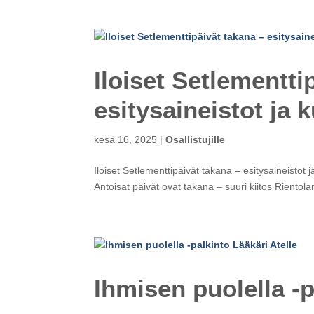
Iloiset Setlementti
esitysaineistot ja 
kesä 16, 2025
|
Osallistujille
Iloiset Setlementtipäivät takana – esitysaineistot j
Antoisat päivät ovat takana – suuri kiitos Rientol
Ihmisen puolella -p