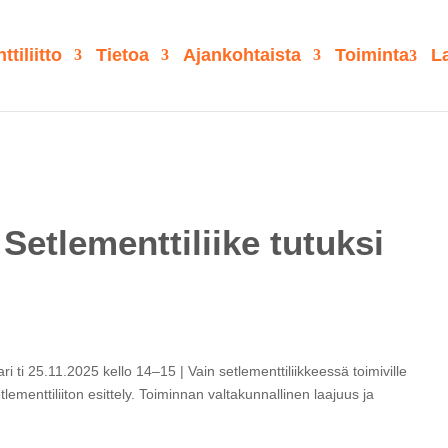
tiliitto
Tietoa
Ajankohtaista
Toiminta
La
Setlementtiliike tutuksi
ri ti 25.11.2025 kello 14–15 | Vain setlementtiliikkeessä toimiville
ementtiliiton esittely. Toiminnan valtakunnallinen laajuus ja