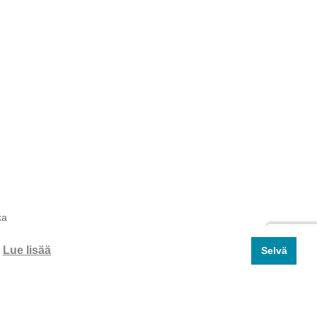
ka
.
Lue lisää
Selvä