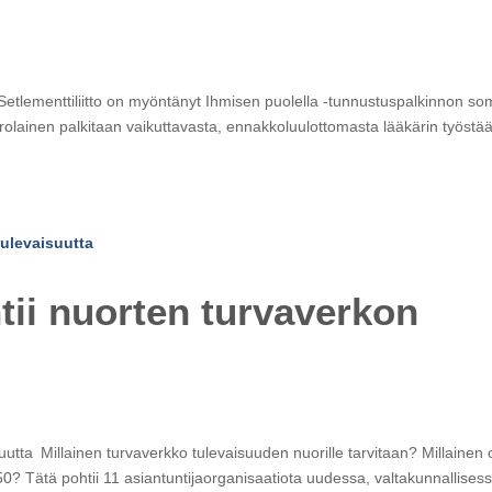
Setlementtiliitto on myöntänyt Ihmisen puolella -tunnustuspalkinnon so
 Virolainen palkitaan vaikuttavasta, ennakkoluulottomasta lääkärin työstä
tii nuorten turvaverkon
uutta Millainen turvaverkko tulevaisuuden nuorille tarvitaan? Millainen 
 Tätä pohtii 11 asiantuntijaorganisaatiota uudessa, valtakunnallises