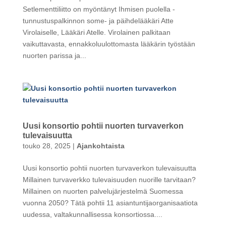
Setlementtiliitto on myöntänyt Ihmisen puolella -
tunnustuspalkinnon some- ja päihdelääkäri Atte
Virolaiselle, Lääkäri Atelle. Virolainen palkitaan
vaikuttavasta, ennakkoluulottomasta lääkärin työstään
nuorten parissa ja...
Uusi konsortio pohtii nuorten turvaverkon
tulevaisuutta
touko 28, 2025
|
Ajankohtaista
Uusi konsortio pohtii nuorten turvaverkon tulevaisuutta
Millainen turvaverkko tulevaisuuden nuorille tarvitaan?
Millainen on nuorten palvelujärjestelmä Suomessa
vuonna 2050? Tätä pohtii 11 asiantuntijaorganisaatiota
uudessa, valtakunnallisessa konsortiossa....