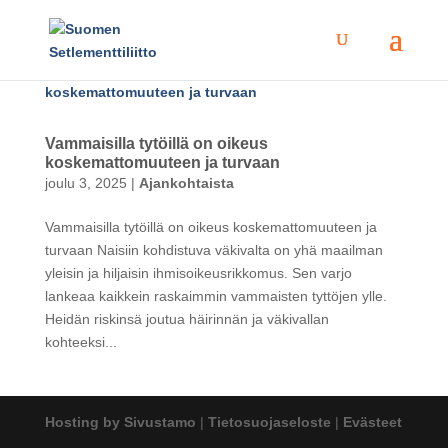
Vammaisilla tytöillä on oikeus
koskemattomuuteen ja turvaan
joulu 3, 2025
|
Ajankohtaista
Vammaisilla tytöillä on oikeus koskemattomuuteen ja
turvaan Naisiin kohdistuva väkivalta on yhä maailman
yleisin ja hiljaisin ihmisoikeusrikkomus. Sen varjo
lankeaa kaikkein raskaimmin vammaisten tyttöjen ylle.
Heidän riskinsä joutua häirinnän ja väkivallan
kohteeksi...
Hosting by Sivustamo
|
Tietosuojaseloste
|
Evästeet