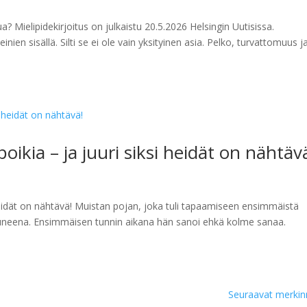
? Mielipidekirjoitus on julkaistu 20.5.2026 Helsingin Uutisissa.
en sisällä. Silti se ei ole vain yksityinen asia. Pelko, turvattomuus j
ikia – ja juuri siksi heidät on nähtäv
 heidät on nähtävä! Muistan pojan, joka tuli tapaamiseen ensimmäistä
inuneena. Ensimmäisen tunnin aikana hän sanoi ehkä kolme sanaa.
Seuraavat merkin