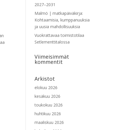
2027–2031
Malmö | matkapäiväkirja:
Kohtaamisia, kumppanuuksia
ja uusia mahdollisuuksia
Vuokrattavaa toimistotilaa
an
Setlementtitalossa
raa
Viimeisimmät
kommentit
Arkistot
elokuu 2026
kesäkuu 2026
toukokuu 2026
huhtikuu 2026
n
maaliskuu 2026