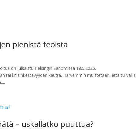
en pienistä teoista
joitus on julkaistu Helsingin Sanomissa 18.5.2026.
nan tai kriisinkestävyyden kautta. Harvemmin muistetaan, että turvalli
...
ätä – uskallatko puuttua?