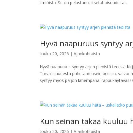
ilmiöistä. Se on pelastanut itsetuhoisuudelta...
Hyvä naapuruus syntyy arj
touko 20, 2026
|
Ajankohtaista
Hyvä naapuruus syntyy arjen pienistä teoista Kir
Turvallisuudesta puhutaan usein poliisin, valvon
syntyy myös paljon lähempänä: rappukäytävässä,
Kun seinän takaa kuuluu h
touko 20, 2026
|
Ajankohtaista