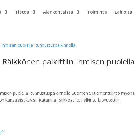
o
Tietoa
Ajankohtaista
Toiminta
Lahjoita
a Räikkönen palkittiin Ihmisen puolella
 Ihmisen puolella -tunnustuspalkinnolla Suomen Setlementtiliitto myöns
kansalaisaktivisti Katariina Räikköselle. Palkinto luovutettiin