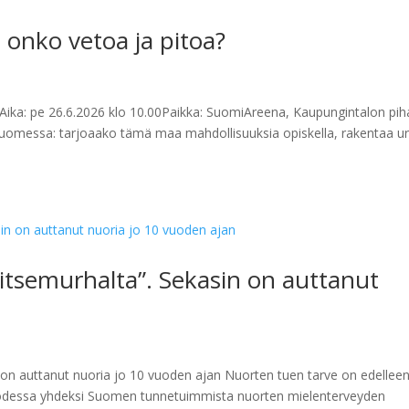
onko vetoa ja pitoa?
Aika: pe 26.6.2026 klo 10.00Paikka: SuomiAreena, Kaupungintalon pih
 Suomessa: tarjoaako tämä maa mahdollisuuksia opiskella, rakentaa u
 itsemurhalta”. Sekasin on auttanut
n on auttanut nuoria jo 10 vuoden ajan Nuorten tuen tarve on edellee
odessa yhdeksi Suomen tunnetuimmista nuorten mielenterveyden