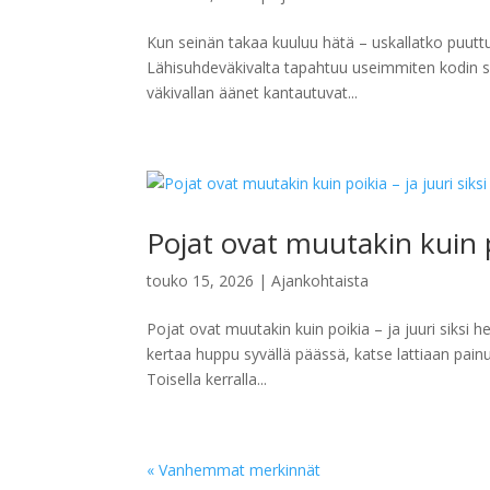
Kun seinän takaa kuuluu hätä – uskallatko puuttua
Lähisuhdeväkivalta tapahtuu useimmiten kodin seini
väkivallan äänet kantautuvat...
Pojat ovat muutakin kuin po
touko 15, 2026
|
Ajankohtaista
Pojat ovat muutakin kuin poikia – ja juuri siksi
kertaa huppu syvällä päässä, katse lattiaan pa
Toisella kerralla...
« Vanhemmat merkinnät