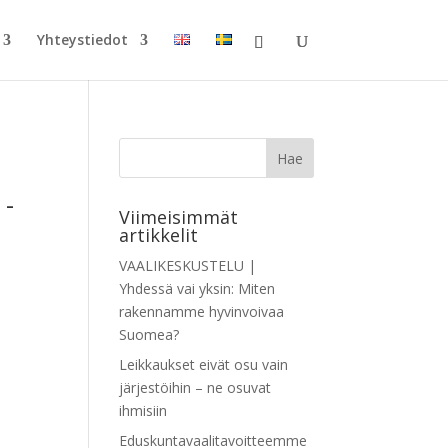
Yhteystiedot
 -
Viimeisimmät
artikkelit
VAALIKESKUSTELU |
Yhdessä vai yksin: Miten
i
rakennamme hyvinvoivaa
Suomea?
Leikkaukset eivät osu vain
järjestöihin – ne osuvat
ihmisiin
Eduskuntavaalitavoitteemme