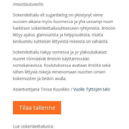
ilmoittautuneille.
Sokerideittailu eli sugardating on yleistynyt viime
vuosien aikana myös Suomessa ja yhä useampi nuori
harkitsee sokerideittailusuhteeseen ryhtymistä. Ilmiöön
liittyy ajatus glamourista ja helppoudesta, mutta
keskustelu suhteisiin liittyvistä riskeistä on vähäistä.
Sokerideittailu näkyy somessa ja jo yläkouluikäiset
nuoret törmäävät ilmiöön käyttämissään
somekanavissa. Koulutuksessa avataan ilmiötä sekä
siihen liittyviä riskejä nimenomaan nuorten omien
kokemusten ja tiedon avulla.
Asiantuntijana Tessa Kuusikko /
Vuolle Tyttöjen talo
Tilaa tallenne
Lue sokerideittailusta: