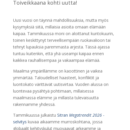
Toiveikkaana kohti uutta!
Uusi vuosi on täynnä mahdollisuuksia, mutta myös
kysymyksiä siitä, millaisia asioita omaan elämään
kaipaa. Tammikuussa moni on aloittanut kuntokuurin,
toinen keskittynyt terveellisempään ruokavalioon tai
tehnyt lupauksia paremmasta arjesta. Tässä ajassa
tuntuu kuitenkin, että yhä useampi kaipaa ennen
kaikkea rauhallisempaa ja vakaampaa elämää.
Maailma ympärillämme on kaoottinen ja vaikea
ymmärtää. Taloudelliset haasteet, konfliktit ja
luontokato värittävät uutisvirtaa. Vuoden alussa on
luontevaa pysähtyä pohtimaan, millaisessa
maailmassa elämme ja millaista tulevaisuutta
rakennamme yhdessä.
Tammikuussa julkaistu
Sitran
Megatrendit 2026
-
selvitys
kuvaa aikaamme murroskohtana, jossa
globaalit kehityskulut muovaavat arkeamme ja