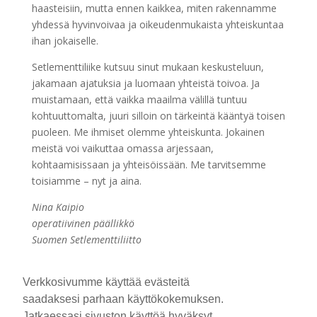
haasteisiin, mutta ennen kaikkea, miten rakennamme
yhdessä hyvinvoivaa ja oikeudenmukaista yhteiskuntaa
ihan jokaiselle.
Setlementtiliike kutsuu sinut mukaan keskusteluun,
jakamaan ajatuksia ja luomaan yhteistä toivoa. Ja
muistamaan, että vaikka maailma välillä tuntuu
kohtuuttomalta, juuri silloin on tärkeintä kääntyä toisen
puoleen. Me ihmiset olemme yhteiskunta. Jokainen
meistä voi vaikuttaa omassa arjessaan,
kohtaamisissaan ja yhteisöissään. Me tarvitsemme
toisiamme – nyt ja aina.
Nina Kaipio
operatiivinen päällikkö
Suomen Setlementtiliitto
Verkkosivumme käyttää evästeitä
saadaksesi parhaan käyttökokemuksen.
Jatkaessasi sivuston käyttöä hyväksyt