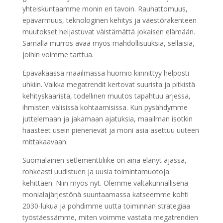
yhteiskuntaamme monin eri tavoin. Rauhattomuus,
epävarmuus, teknologinen kehitys ja väestörakenteen
muutokset heijastuvat väistämättä jokaisen elämään.
Samalla murros avaa myös mahdollisuuksia, sellaisia,
joihin voimme tarttua.
Epävakaassa maailmassa huomio kiinnittyy helposti
uhkiin. Vaikka megatrendit kertovat suurista ja pitkistä
kehityskaarista, todellinen muutos tapahtuu arjessa,
ihmisten välisissä kohtaamisissa. Kun pysähdymme
juttelemaan ja jakamaan ajatuksia, maailman isotkin
haasteet usein pienenevät ja moni asia asettuu uuteen
mittakaavaan.
Suomalainen setlementtiliike on aina elänyt ajassa,
rohkeasti uudistuen ja uusia toimintamuotoja
kehittäen. Niin myös nyt. Olemme valtakunnallisena
monialajärjestönä suuntaamassa katseemme kohti
2030-lukua ja pohdimme uutta toiminnan strategiaa
työstäessämme, miten voimme vastata megatrendien