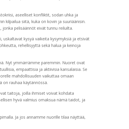
riisi, aseelliset konfliktit, sodan uhka ja
ilpailua siitä, kuka on kovin ja suuriäänisin.
 jonka pelisäännöt eivät tunnu reiluilta.
, uskaltavat kysyä vaikeita kysymyksiä ja etsivät
ohkeutta, rehellisyyttä sekä halua ja keinoja
ävänä. Nyt ymmärrämme paremmin. Nuoret ovat
lisia, empaattisia ja aktiivisia kansalaisia. Se
nuorelle mahdollisuuden vaikuttaa omaan
 on rauhaa käytännössä.
ovat taitoja, joilla ihmiset voivat kohdata
uksellisen hyvä valmius omaksua nämä taidot, ja
imalla. Ja jos annamme nuorille tilaa näyttää,