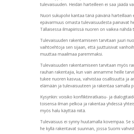
tulevaisuuden. Heidän harteilleen ei saa jäädä v
Nuori sukupolvi kantaa tänä päivänä harteillaan e
epävarmuus omasta tulevaisuudesta painavat heit
Tällaisessa ilmapiirissä nuoren on vaikea nähdä tu
Tulevaisuuden rakentamiseen tarvitaan juuri nuor
vaihtoehtoja sen sijaan, että juuttuisivat vanhoi
muuttaa maailmaa paremmaksi.
Tulevaisuuden rakentamiseen tarvitaan myös r
rauhan rakentajia, kun vain annamme heille tarvit
tukee nuoren kasvua, vahvistaa osallisuutta ja
elämään ja tulevaisuuteen ja rakentaa samalla pe
Kysynkin: voisiko konfliktinratkaisu- ja dialogitai
toisensa ilman pelkoa ja rakentaa yhdessä yhteis
myös halu käyttää niitä.
Tulevaisuus ei synny huutamalla kovempaa. Se syn
he kyllä rakentavat suunnan, jossa Suomi vahvist