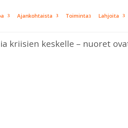
oa
Ajankohtaista
Toiminta
Lahjoita
ia kriisien keskelle – nuoret ova