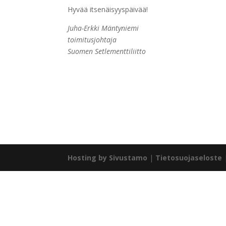
Hyvää itsenäisyyspäivää!
Juha-Erkki Mäntyniemi
toimitusjohtaja
Suomen Setlementtiliitto
Hosting by Sivustamo
|
Tietosuojaseloste