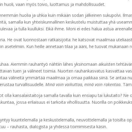
ain huoli, vaan myös toivo, luottamus ja mahdollisuudet.
nemmän huolia ja uhkia kuin mikään sodan jälkeinen sukupolvi. Ilmastok
ä, samalla kun yhteiskunnallinen keskustelu muistuttaa yhä useammin k
levaa ja tulla kuulluksi. Eikä ihme. Moni ei edes halua astua areenalle,
ia. He ovat luonnostaan ratkaisijoita: he katsovat maailmaa uteliaasti
hin asetelmiin. Kun heille annetaan tilaa ja ääni, he tuovat mukanaan r
auhaa. Aiemmin rauhantyö nähtiin lähes yksinomaan aikuisten teht
tavan tuen ja välineet toimia. Nuorten rauhankasvatus kasvattaa vastuul
 antaa välineitä ymmärtää maailmaa ja omaa paikkaa siinä. Se antaa 
rustaa turvallisuudelle.
Minä voin vaikuttaa, minä voin rakentaa.
Tämä
dot olla kansalaistaitoja samalla tavalla kuin ensiapu tai lukutaito? Ne 
kuntaa, jossa erilaisuus ei tarkoita vihollisuutta. Nuorilla on poikke
tyy kuuntelemalla ja keskustelemalla, neuvottelemalla ja toisilta opp
uu – rauhasta, dialogista ja yhdessä toimimisesta käsin.