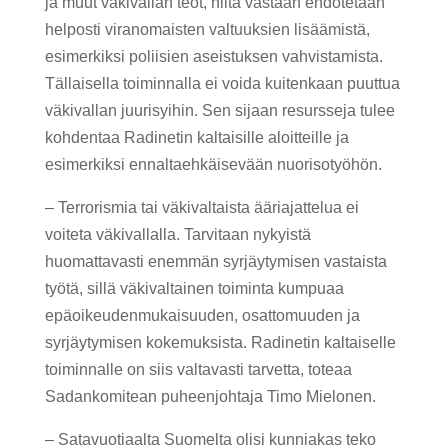
ja muut väkivallan teot, niitä vastaan ehdotetaan
helposti viranomaisten valtuuksien lisäämistä,
esimerkiksi poliisien aseistuksen vahvistamista.
Tällaisella toiminnalla ei voida kuitenkaan puuttua
väkivallan juurisyihin. Sen sijaan resursseja tulee
kohdentaa Radinetin kaltaisille aloitteille ja
esimerkiksi ennaltaehkäisevään nuorisotyöhön.
– Terrorismia tai väkivaltaista ääriajattelua ei
voiteta väkivallalla. Tarvitaan nykyistä
huomattavasti enemmän syrjäytymisen vastaista
työtä, sillä väkivaltainen toiminta kumpuaa
epäoikeudenmukaisuuden, osattomuuden ja
syrjäytymisen kokemuksista. Radinetin kaltaiselle
toiminnalle on siis valtavasti tarvetta, toteaa
Sadankomitean puheenjohtaja Timo Mielonen.
– Satavuotiaalta Suomelta olisi kunniakas teko