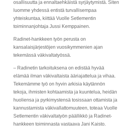
osallisuutta ja ennaltaehkäistä syrjäytymistä. Siten
luomme yhdessä entistä turvallisempaa
yhteiskuntaa, kiittää Vuolle Setlementin
toiminnanjohtaja Jussi Kemppainen.
Radinet-hankkeen työn perusta on
kansalaisjärjestöjen vuosikymmenien ajan
tekemässä väkivaltatyössä.
– Radinetin tarkoituksena on edistää hyvää
elämää ilman väkivaltaista ääriajattelua ja vihaa.
Tekemämme työ on hyvin arkisia käytännön
tekoja, ihmisten kohtaamista ja kuuntelua, heidän
huoliensa ja pyrkimystensä tosissaan ottamista ja
kannustamista väkivallattomuuteen, toteaa Vuolle
Setlementin väkivaltatyön päällikkö ja Radinet-
hankkeen toiminnasta vastaava Jani Kaisto.