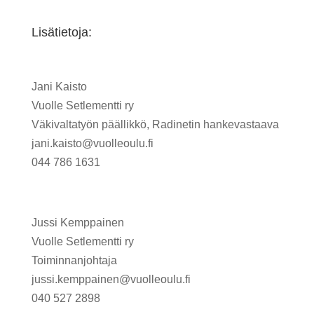
Lisätietoja:
Jani Kaisto
Vuolle Setlementti ry
Väkivaltatyön päällikkö, Radinetin hankevastaava
jani.kaisto@vuolleoulu.fi
044 786 1631
Jussi Kemppainen
Vuolle Setlementti ry
Toiminnanjohtaja
jussi.kemppainen@vuolleoulu.fi
040 527 2898