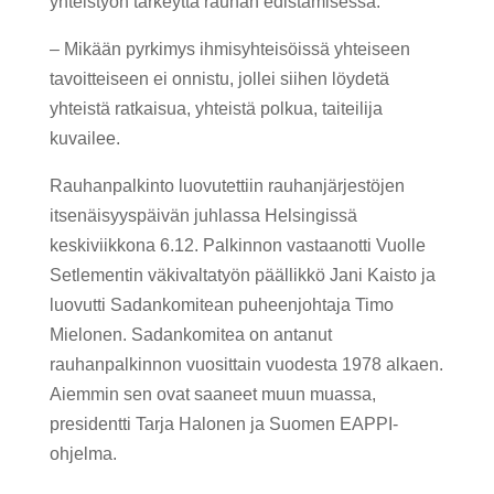
yhteistyön tärkeyttä rauhan edistämisessä.
– Mikään pyrkimys ihmisyhteisöissä yhteiseen
tavoitteiseen ei onnistu, jollei siihen löydetä
yhteistä ratkaisua, yhteistä polkua, taiteilija
kuvailee.
Rauhanpalkinto luovutettiin rauhanjärjestöjen
itsenäisyyspäivän juhlassa Helsingissä
keskiviikkona 6.12. Palkinnon vastaanotti Vuolle
Setlementin väkivaltatyön päällikkö Jani Kaisto ja
luovutti Sadankomitean puheenjohtaja Timo
Mielonen. Sadankomitea on antanut
rauhanpalkinnon vuosittain vuodesta 1978 alkaen.
Aiemmin sen ovat saaneet muun muassa,
presidentti Tarja Halonen ja Suomen EAPPI-
ohjelma.