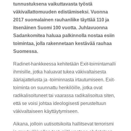
tunnustuksena vaikuttavasta työstä
väkivallattomuuden edistämiseksi. Vuonna
2017 suomalainen rauhanliike täyttää 110 ja
itsenäinen Suomi 100 vuotta. Juhlavuonna
Sadankomitea haluaa palkinnolla nostaa esiin
toimintaa, jolla rakennetaan kestävää rauhaa
Suomessa.
Radinet-hankkeessa kehitetään Exit-toimintamalli
ihmisille, jotka haluavat tukea väkivaltaisesta
ääriajattelusta ja -toiminnasta irtautumiseen. Exit-
toiminta on suunnattu henkilöille, jotka ovat
radikalisoituneet tai vaarassa radikalisoitua siten,
että se voisi johtaa ideologisesti perusteltuun
väkivaltaiseen käyttäytymiseen.
Aikana, jolloin uutisotsikoita hallitsevat terrorismi