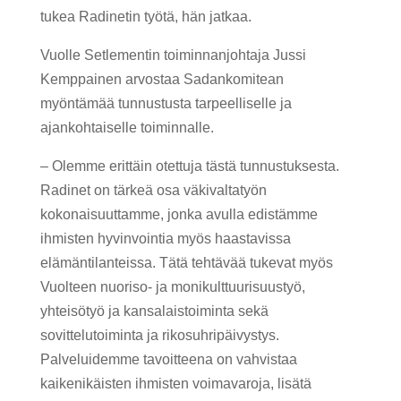
tukea Radinetin työtä, hän jatkaa.
Vuolle Setlementin toiminnanjohtaja Jussi
Kemppainen arvostaa Sadankomitean
myöntämää tunnustusta tarpeelliselle ja
ajankohtaiselle toiminnalle.
– Olemme erittäin otettuja tästä tunnustuksesta.
Radinet on tärkeä osa väkivaltatyön
kokonaisuuttamme, jonka avulla edistämme
ihmisten hyvinvointia myös haastavissa
elämäntilanteissa. Tätä tehtävää tukevat myös
Vuolteen nuoriso- ja monikulttuurisuustyö,
yhteisötyö ja kansalaistoiminta sekä
sovittelutoiminta ja rikosuhripäivystys.
Palveluidemme tavoitteena on vahvistaa
kaikenikäisten ihmisten voimavaroja, lisätä