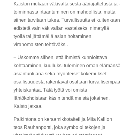
Kaiston mukaan väkivaltaisesta ääriajattelusta ja -
toiminnasta irtaantuminen on mahdollista, mutta
siihen tarvitaan tukea. Turvallisuutta ei kuitenkaan
edistetä vain väkivallan vastaiseksi nimetyllä
työllä tai jättämällä asian hoitaminen
viranomaisten tehtäväksi.
– Uskomme siihen, että ihmistä kunnioittava
kohtaaminen, kuulluksi tuleminen oman elämänsä
asiantuntijana sekä myönteiset kokemukset
osallisuudesta rakentavat osaltaan turvallisempaa
yhteiskuntaa. Tätä työtä voi omista
lähtökohdistaan käsin tehdä meistä jokainen,
Kaisto jatkaa.
Palkintona on keraamikkotaiteilija Miia Kallion
teos Rauhanportti, joka symboloi tekojen ja