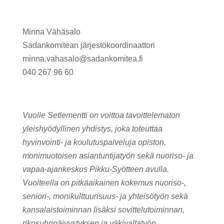
Minna Vähäsalo
Sadankomitean järjestökoordinaattori
minna.vahasalo@sadankomitea.fi
040 267 96 60
Vuolle Setlementti on voittoa tavoittelematon
yleishyödyllinen yhdistys, joka toteuttaa
hyvinvointi- ja koulutuspalveluja opiston,
monimuotoisen asiantuntijatyön sekä nuoriso- ja
vapaa-ajankeskus Pikku-Syötteen avulla.
Vuolteella on pitkäaikainen kokemus nuoriso-,
seniori-, monikulttuurisuus- ja yhteisötyön sekä
kansalaistoiminnan lisäksi sovittelutoiminnan,
rikosuhripäivystyksen ja väkivaltatyön