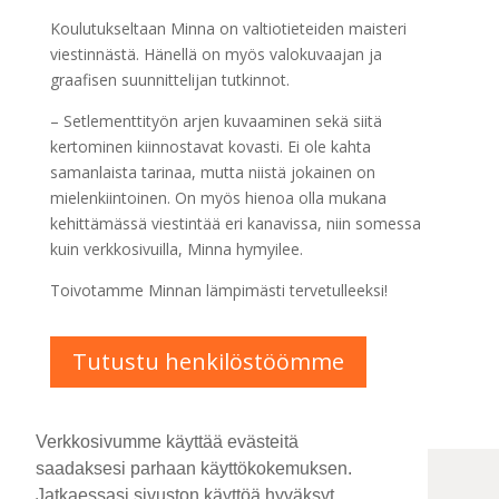
Koulutukseltaan Minna on valtiotieteiden maisteri
viestinnästä. Hänellä on myös valokuvaajan ja
graafisen suunnittelijan tutkinnot.
– Setlementtityön arjen kuvaaminen sekä siitä
kertominen kiinnostavat kovasti. Ei ole kahta
samanlaista tarinaa, mutta niistä jokainen on
mielenkiintoinen. On myös hienoa olla mukana
kehittämässä viestintää eri kanavissa, niin somessa
kuin verkkosivuilla, Minna hymyilee.
Toivotamme Minnan lämpimästi tervetulleeksi!
Tutustu henkilöstöömme
Verkkosivumme käyttää evästeitä
saadaksesi parhaan käyttökokemuksen.
Jatkaessasi sivuston käyttöä hyväksyt