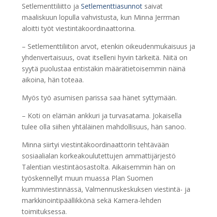
Setlementtiliitto ja
Setlementtiasunnot
saivat
maaliskuun lopulla vahvistusta, kun Minna Jerrman
aloitti työt viestintäkoordinaattorina.
– Setlementtiliiton arvot, etenkin oikeudenmukaisuus ja
yhdenvertaisuus, ovat itselleni hyvin tärkeitä. Niitä on
syytä puolustaa entistäkin määrätietoisemmin näinä
aikoina, hän toteaa.
Myös työ asumisen parissa saa hänet syttymään.
– Koti on elämän ankkuri ja turvasatama. Jokaisella
tulee olla siihen yhtäläinen mahdollisuus, hän sanoo.
Minna siirtyi viestintäkoordinaattorin tehtävään
sosiaalialan korkeakoulutettujen ammattijärjestö
Talentian viestintäosastolta. Aikaisemmin hän on
työskennellyt muun muassa Plan Suomen
kummiviestinnässä, Valmennuskeskuksen viestintä- ja
markkinointipäällikkönä sekä Kamera-lehden
toimituksessa.