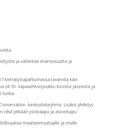
vuotta.
eistyötä ja vähentää eriarvoisuutta ja
17 kierrätystapahtumassa tavaroita kävi
a oli 55. Vapaaehtoisjoukko koostui jäsenistä ja
0 tuntia.
Conversation -keskusteluryhmä. Lisäksi yhdistys
n ollut pitkään ystäväapu ja asiointiapu.
dollisuuksia maahanmuuttajille ja muille