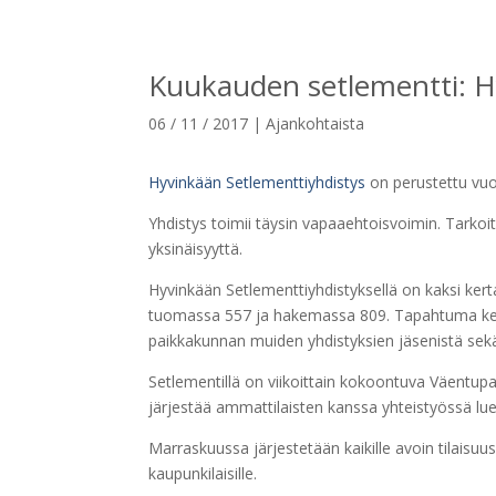
Kuukauden setlementti: H
06 / 11 / 2017
|
Ajankohtaista
Hyvinkään Setlementtiyhdistys
on perustettu vuo
Yhdistys toimii täysin vapaaehtoisvoimin. Tarkoit
yksinäisyyttä.
Hyvinkään Setlementtiyhdistyksellä on kaksi ker
tuomassa 557 ja hakemassa 809. Tapahtuma kerää 
paikkakunnan muiden yhdistyksien jäsenistä sekä 
Setlementillä on viikoittain kokoontuva Väentup
järjestää ammattilaisten kanssa yhteistyössä lue
Marraskuussa järjestetään kaikille avoin tilaisu
kaupunkilaisille.