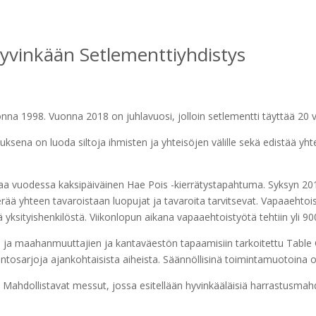
yvinkään Setlementtiyhdistys
nna 1998. Vuonna 2018 on juhlavuosi, jolloin setlementti täyttää 20 
uksena on luoda siltoja ihmisten ja yhteisöjen välille sekä edistää yht
taa vuodessa kaksipäiväinen Hae Pois -kierrätystapahtuma. Syksyn 20
yhteen tavaroistaan luopujat ja tavaroita tarvitsevat. Vapaaehtoisi
yksityishenkilöstä. Viikonlopun aikana vapaaehtoistyötä tehtiin yli 90
a ja maahanmuuttajien ja kantaväestön tapaamisiin tarkoitettu Table 
ntosarjoja ajankohtaisista aiheista. Säännöllisinä toimintamuotoina o
us Mahdollistavat messut, jossa esitellään hyvinkääläisiä harrastusmah