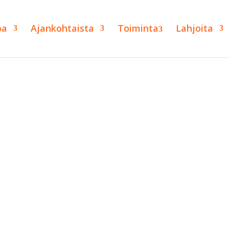
oa
Ajankohtaista
Toiminta
Lahjoita