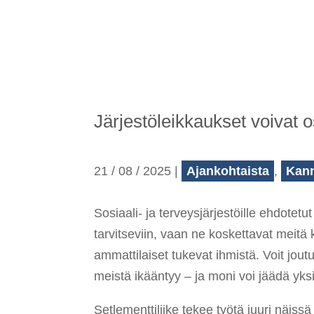
Järjestöleikkaukset voivat
21 / 08 / 2025
|
Ajankohtaista
,
Kan
Sosiaali- ja terveysjärjestöille ehdotet
tarvitseviin, vaan ne koskettavat meitä 
ammattilaiset tukevat ihmistä. Voit joutu
meistä ikääntyy
–
ja moni voi jäädä yks
Setlementtiliike tekee työtä juuri näi