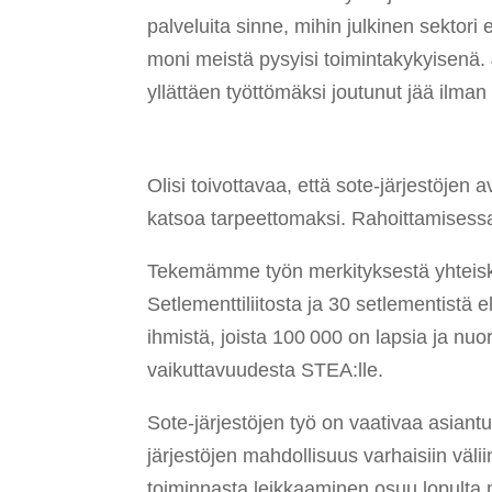
palveluita sinne, mihin julkinen sektori
moni meistä pysyisi toimintakykyisenä.
yllättäen työttömäksi joutunut jää ilman 
Olisi toivottavaa, että sote-järjestöje
katsoa tarpeettomaksi. Rahoittamisess
Tekemämme työn merkityksestä yhteisk
Setlementtiliitosta ja 30 setlementistä
ihmistä, joista 100 000 on lapsia ja nu
vaikuttavuudesta STEA:lle.
Sote-järjestöjen työ on vaativaa asiant
järjestöjen mahdollisuus varhaisiin väli
toiminnasta
leikkaaminen osuu lopulta me