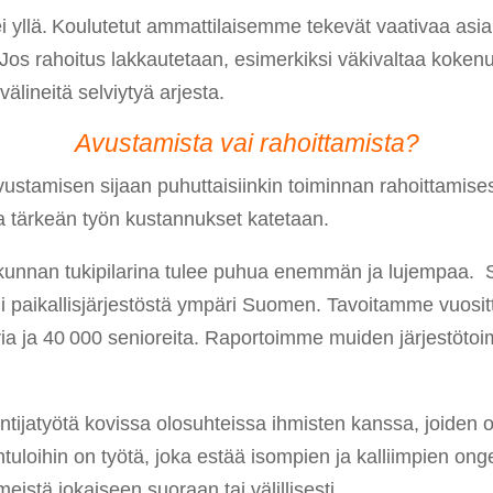
 ei yllä. Koulutetut ammattilaisemme tekevät vaativaa asi
 Jos rahoitus lakkautetaan, esimerkiksi väkivaltaa koke
välineitä selviytyä arjesta.
Avustamista vai rahoittamista?
n avustamisen sijaan puhuttaisiinkin toiminnan rahoittami
a tärkeän työn kustannukset katetaan.
unnan tukipilarina tulee puhua enemmän ja lujempaa. S
 eli paikallisjärjestöstä ympäri Suomen. Tavoitamme vuos
oria ja 40 000 senioreita. Raportoimme muiden järjestötoi
untijatyötä kovissa olosuhteissa ihmisten kanssa, joiden
intuloihin on työtä, joka estää isompien ja kalliimpien on
istä jokaiseen suoraan tai välillisesti.