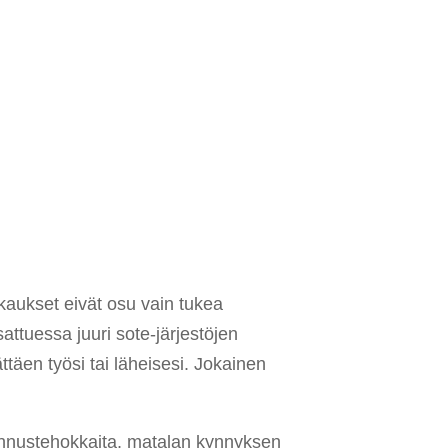
ikkaukset eivät osu vain tukea
attuessa juuri sote-järjestöjen
ttäen työsi tai läheisesi. Jokainen
tannustehokkaita, matalan kynnyksen