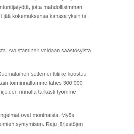
antuntijatyötä, jotta mahdollisimman
nut jää kokemuksensa kanssa yksin tai
sesta. Avustaminen voidaan säästösyistä
uomalainen setlementtiliike koostuu
ittain toiminnallamme lähes 300 000
mijoiden rinnalla tarkasti työmme
 ongelmat ovat moninaisia. Myös
gelmien syntymisen. Raju järjestöjen