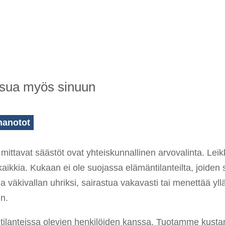
 osua myös sinuun
nanotot
ut mittavat säästöt ovat yhteiskunnallinen arvovalinta. Le
kaikkia. Kukaan ei ole suojassa elämäntilanteilta, joiden s
a väkivallan uhriksi, sairastua vakavasti tai menettää yllä
in.
ssä tilanteissa olevien henkilöiden kanssa. Tuotamme kus