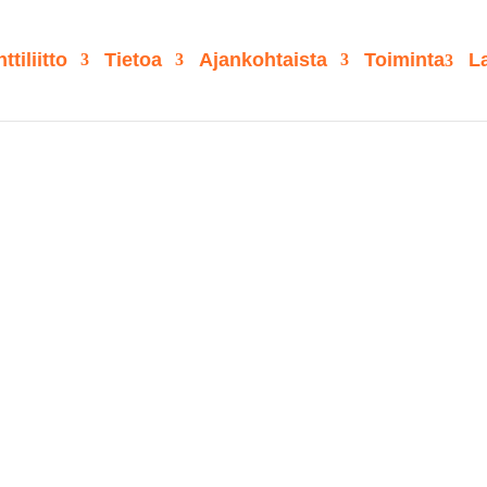
tiliitto
Tietoa
Ajankohtaista
Toiminta
La